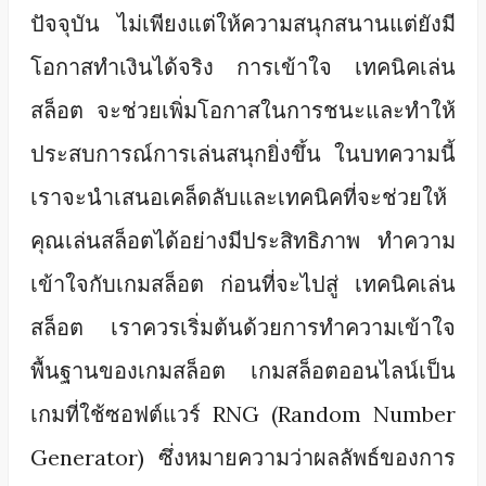
ปัจจุบัน ไม่เพียงแต่ให้ความสนุกสนานแต่ยังมี
โอกาสทำเงินได้จริง การเข้าใจ เทคนิคเล่น
สล็อต จะช่วยเพิ่มโอกาสในการชนะและทำให้
ประสบการณ์การเล่นสนุกยิ่งขึ้น ในบทความนี้
เราจะนำเสนอเคล็ดลับและเทคนิคที่จะช่วยให้
คุณเล่นสล็อตได้อย่างมีประสิทธิภาพ ทำความ
เข้าใจกับเกมสล็อต ก่อนที่จะไปสู่ เทคนิคเล่น
สล็อต เราควรเริ่มต้นด้วยการทำความเข้าใจ
พื้นฐานของเกมสล็อต เกมสล็อตออนไลน์เป็น
เกมที่ใช้ซอฟต์แวร์ RNG (Random Number
Generator) ซึ่งหมายความว่าผลลัพธ์ของการ