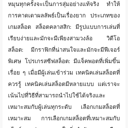
หมุนทุกครั้งจะเป็นการสุ่มอย่างแท้จริง ทำให้
การคาดเดาผลลัพธ์เป็นเรื่องยาก ประเภทของ
เกมสล็อต สล็อตคลาสสิก: มีรูปแบบการเล่นที่
เรียบง่ายและมักจะมีเพียงสามวงล้อ วิดีโอ
สล็อต: มีกราฟิกที่น่าสนใจและมักจะมีฟีเจอร์
พิเศษ โปรเกรสซีฟสล็อต: มีแจ็คพอตที่เพิ่มขึ้น
เรื่อย ๆ เมื่อมีผู้เล่นเข้าร่วม เทคนิคเล่นสล็อตที่
ควรรู้ เทคนิคเล่นสล็อตมีหลายแบบ แต่เราจะ
เน้นไปที่วิธีที่สามารถนำไปใช้ได้จริงและ
เหมาะสมกับผู้เล่นทุกระดับ เลือกเกมสล็อตที่
เหมาะสม การเลือกเกมสล็อตที่เหมาะสมกับ