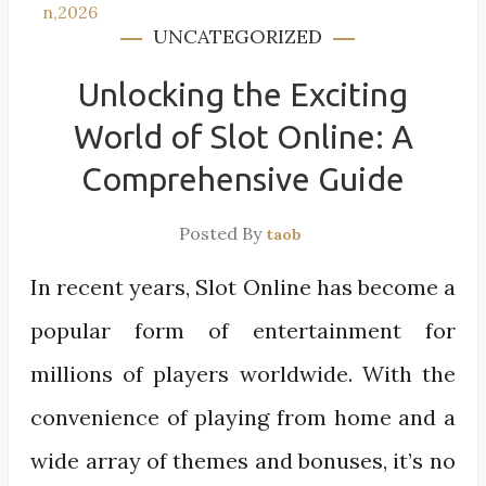
n,2026
UNCATEGORIZED
Unlocking the Exciting
World of Slot Online: A
Comprehensive Guide
Posted By
taob
In recent years, Slot Online has become a
popular form of entertainment for
millions of players worldwide. With the
convenience of playing from home and a
wide array of themes and bonuses, it’s no