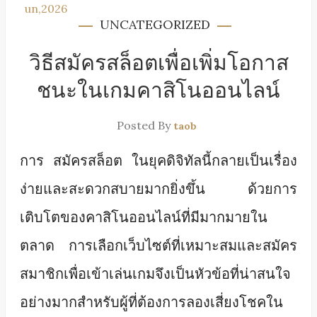
un,2026
UNCATEGORIZED
วิธีสมัครสล็อตเพื่อเพิ่มโอกาส
ชนะในเกมคาสิโนออนไลน์
Posted By
taob
การ สมัครสล็อต ในยุคดิจิทัลนี้กลายเป็นเรื่อง
ง่ายและสะดวกสบายมากยิ่งขึ้น ด้วยการ
เติบโตของคาสิโนออนไลน์ที่มีมากมายใน
ตลาด การเลือกเว็บไซต์ที่เหมาะสมและสมัคร
สมาชิกเพื่อเข้าเล่นเกมจึงเป็นหัวข้อที่น่าสนใจ
อย่างมากสำหรับผู้ที่ต้องการลองเสี่ยงโชคใน