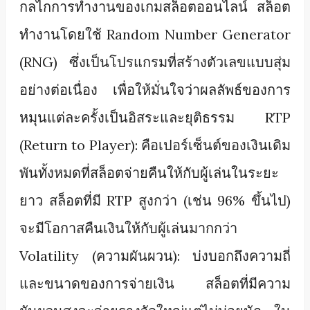
กลไกการทำงานของเกมสล็อตออนไลน์ สล็อต
ทำงานโดยใช้ Random Number Generator
(RNG) ซึ่งเป็นโปรแกรมที่สร้างตัวเลขแบบสุ่ม
อย่างต่อเนื่อง เพื่อให้มั่นใจว่าผลลัพธ์ของการ
หมุนแต่ละครั้งเป็นอิสระและยุติธรรม RTP
(Return to Player): คือเปอร์เซ็นต์ของเงินเดิม
พันทั้งหมดที่สล็อตจ่ายคืนให้กับผู้เล่นในระยะ
ยาว สล็อตที่มี RTP สูงกว่า (เช่น 96% ขึ้นไป)
จะมีโอกาสคืนเงินให้กับผู้เล่นมากกว่า
Volatility (ความผันผวน): บ่งบอกถึงความถี่
และขนาดของการจ่ายเงิน สล็อตที่มีความ