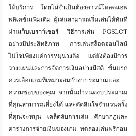
ให้บริการ โดยไม่จำเป็นต้องดาวน์โหลดแอพ
พลิเคชั่นเพิ่มเติม ผู้เล่นสามารถเริ่มเล่นได้ทันที
ผ่านเว็บเบราว์เซอร์ วิธีการเล่น PGSLOT
อย่างมีประสิทธิภาพ การเล่นสล็อตออนไลน์
ไม่ใช่เพียงแค่การหมุนวงล้อ แต่ยังต้องมีการ
วางแผนและการจัดการเงินอย่างมีสติ ขั้นแรก
ควรเลือกเกมที่เหมาะสมกับงบประมาณและ
ความชอบของคุณ จากนั้นกำหนดงบประมาณ
ที่คุณสามารถเสี่ยงได้ และตัดสินใจจำนวนครั้ง
ที่คุณจะหมุน เคล็ดลับการเล่น ศึกษากฎและ
ตารางการจ่ายเงินของเกม ทดลองเล่นฟรีก่อน