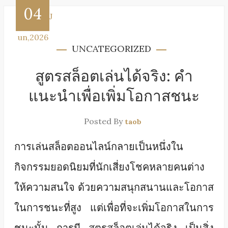
04
J
un,2026
UNCATEGORIZED
สูตรสล็อตเล่นได้จริง: คำ
แนะนำเพื่อเพิ่มโอกาสชนะ
Posted By
taob
การเล่นสล็อตออนไลน์กลายเป็นหนึ่งใน
กิจกรรมยอดนิยมที่นักเสี่ยงโชคหลายคนต่าง
ให้ความสนใจ ด้วยความสนุกสนานและโอกาส
ในการชนะที่สูง แต่เพื่อที่จะเพิ่มโอกาสในการ
ชนะนั้น การมี สูตรสล็อตเล่นได้จริง เป็นสิ่ง