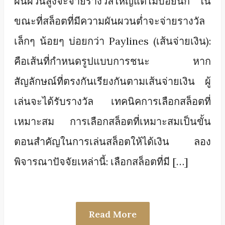
ผันผวนสูงจะจ่ายรางวัลใหญ่แต่ไม่บ่อยนัก ใน
ขณะที่สล็อตที่มีความผันผวนต่ำจะจ่ายรางวัล
เล็กๆ น้อยๆ บ่อยกว่า Paylines (เส้นจ่ายเงิน):
คือเส้นที่กำหนดรูปแบบการชนะ หาก
สัญลักษณ์ที่ตรงกันเรียงกันตามเส้นจ่ายเงิน ผู้
เล่นจะได้รับรางวัล เทคนิคการเลือกสล็อตที่
เหมาะสม การเลือกสล็อตที่เหมาะสมเป็นขั้น
ตอนสำคัญในการเล่นสล็อตให้ได้เงิน ลอง
พิจารณาปัจจัยเหล่านี้: เลือกสล็อตที่มี […]
Read More