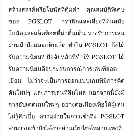
สร้างสรรค์หรือโบนัสที่คุ้มค่า คุณสมบัติพิเศษ
ของ PGSLOT กราฟิกและเสียงที่ทันสมัย
โบนัสและแจ็คพ็อตที่น่าตื่นเต้น รองรับการเล่น
ผ่านมือถือและแท็บเล็ต ทำไม PGSLOT ถึงได้
รับความนิยม? ปัจจัยหลักที่ทำให้ PGSLOT ได้
รับความนิยมคือประสบการณ์การเล่นที่ยอด
เยี่ยม ไม่ว่าจะเป็นการออกแบบเกมที่มีการคิด
ค้นใหม่ๆ และการเล่นที่ลื่นไหล นอกจากนี้ยังมี
การอัปเดตเกมใหม่ๆ อย่างต่อเนื่องเพื่อให้ผู้เล่น
ไม่รู้สึกเบื่อ ความง่ายในการเข้าถึง PGSLOT
สามารถเข้าถึงได้ง่ายผ่านเว็บไซต์หลายแห่งที่