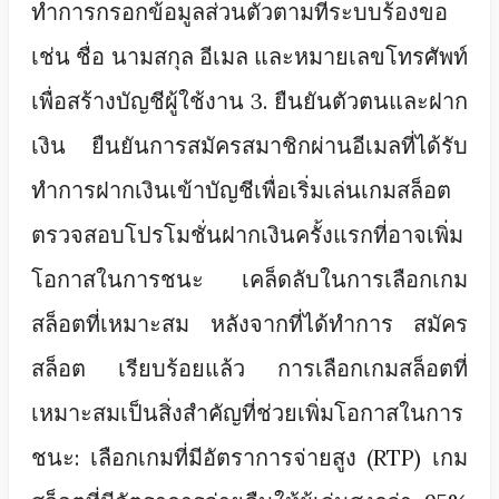
ทำการกรอกข้อมูลส่วนตัวตามที่ระบบร้องขอ
เช่น ชื่อ นามสกุล อีเมล และหมายเลขโทรศัพท์
เพื่อสร้างบัญชีผู้ใช้งาน 3. ยืนยันตัวตนและฝาก
เงิน ยืนยันการสมัครสมาชิกผ่านอีเมลที่ได้รับ
ทำการฝากเงินเข้าบัญชีเพื่อเริ่มเล่นเกมสล็อต
ตรวจสอบโปรโมชั่นฝากเงินครั้งแรกที่อาจเพิ่ม
โอกาสในการชนะ เคล็ดลับในการเลือกเกม
สล็อตที่เหมาะสม หลังจากที่ได้ทำการ สมัคร
สล็อต เรียบร้อยแล้ว การเลือกเกมสล็อตที่
เหมาะสมเป็นสิ่งสำคัญที่ช่วยเพิ่มโอกาสในการ
ชนะ: เลือกเกมที่มีอัตราการจ่ายสูง (RTP) เกม