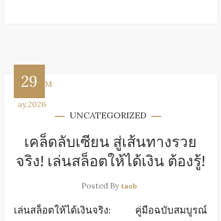
29
M
ay,2026
UNCATEGORIZED
เคล็ดลับเซียน สู่เส้นทางรวย
จริง! เล่นสล็อตให้ได้เงิน ต้องรู้!
Posted By
taob
เล่นสล็อตให้ได้เงินจริง: คู่มือฉบับสมบูรณ์