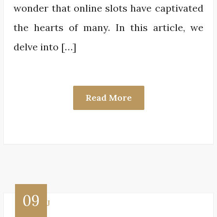
wonder that online slots have captivated
the hearts of many. In this article, we
delve into […]
Read More
09
J