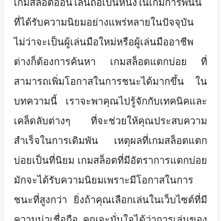
เกมสล็อตออนไลน์ถือเป็นหนึ่งในเกมการพนัน
ที่ได้รับความนิยมอย่างแพร่หลายในปัจจุบัน
ไม่ว่าจะเป็นผู้เล่นมือใหม่หรือผู้เล่นมืออาชีพ
ต่างก็ต้องการค้นหา เกมสล็อตแตกบ่อย ที่
สามารถเพิ่มโอกาสในการชนะได้มากขึ้น ใน
บทความนี้ เราจะพาคุณไปรู้จักกับเทคนิคและ
เคล็ดลับต่างๆ ที่จะช่วยให้คุณประสบความ
สำเร็จในการเดิมพัน เหตุผลที่เกมสล็อตแตก
บ่อยเป็นที่นิยม เกมสล็อตที่มีอัตราการแตกบ่อย
มักจะได้รับความนิยมเพราะมีโอกาสในการ
ชนะที่สูงกว่า ยิ่งถ้าคุณเลือกเล่นในเว็บไซต์ที่มี
ความน่าเชื่อถือ คุณจะมั่นใจได้ว่าการเล่นของ