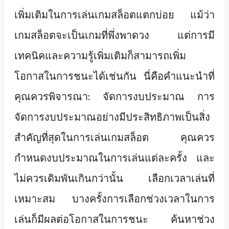
เพิ่มเติมในการเล่นเกมสล็อตแตกบ่อย แม้ว่า
เกมสล็อตจะเป็นเกมที่พึ่งพาดวง แต่การมี
เทคนิคและความรู้เพิ่มเติมก็สามารถเพิ่ม
โอกาสในการชนะได้เช่นกัน นี่คือคำแนะนำที่
คุณควรพิจารณา: จัดการงบประมาณ การ
จัดการงบประมาณอย่างมีประสิทธิภาพเป็นสิ่ง
สำคัญที่สุดในการเล่นเกมสล็อต คุณควร
กำหนดงบประมาณในการเล่นแต่ละครั้ง และ
ไม่ควรเดิมพันเกินกว่านั้น เลือกเวลาเล่นที่
เหมาะสม บางครั้งการเลือกช่วงเวลาในการ
เล่นก็มีผลต่อโอกาสในการชนะ ค้นหาช่วง