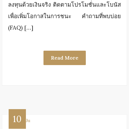
ลงทุนด้วยเงินจริง ติดตามโปรโมชั่นและโบนัส
เพื่อเพิ่มโอกาสในการชนะ คำถามที่พบบ่อย
(FAQ) […]
Read More
10
Ju