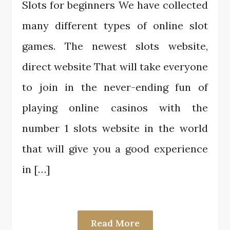
Slots for beginners We have collected
many different types of online slot
games. The newest slots website,
direct website That will take everyone
to join in the never-ending fun of
playing online casinos with the
number 1 slots website in the world
that will give you a good experience
in […]
Read More