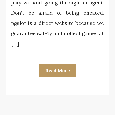
play without going through an agent.
Don’t be afraid of being cheated.
pgslot is a direct website because we
guarantee safety and collect games at
[…]
Read More