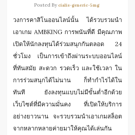
Posted By
cialis-generic-5mg
วงการคาสิโนออนไลน์นั้น ได้รวบรวมนำ
เอาเกม AMBKING การพนันที่ดี มีคุณภาพ
เปิดให้นักลงทุนได้ร่วมสนุกกันตลอด 24
ชั่วโมง เป็นการเข้าถึงผ่านระบบออนไลน์
ที่ทันสมัย สะดวก รวดเร็ว และใช้เวลา ใน
การร่วมสนุกได้ไม่นาน ก็ทำกำไรได้ใน
ทันที ยังลงทุนแบบไม่มีขั้นต่ำอีกด้วย
เว็บไซต์ที่มีความมั่นคง ที่เปิดให้บริการ
อย่างยาวนาน จะรวบรวมนำเอาเกมสล็อต
จากหลากหลายค่ายมาให้คุณได้เล่นกัน