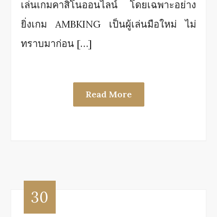
เล่นเกมคาสิโนออนไลน์ โดยเฉพาะอย่าง
ยิ่งเกม AMBKING เป็นผู้เล่นมือใหม่ ไม่
ทราบมาก่อน […]
Read More
30