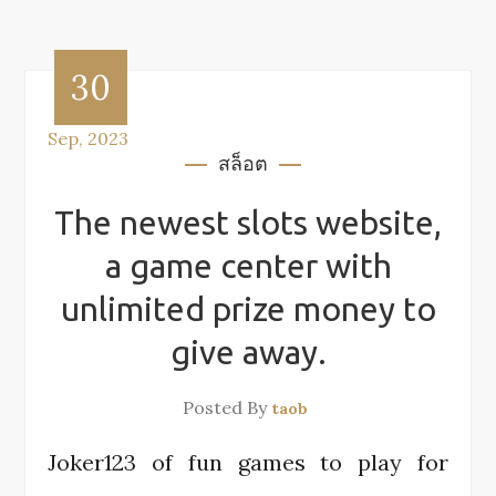
30
Sep, 2023
สล็อต
The newest slots website,
a game center with
unlimited prize money to
give away.
Posted By
taob
Joker123 of fun games to play for