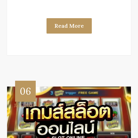
Read More
06
Jan, 2023