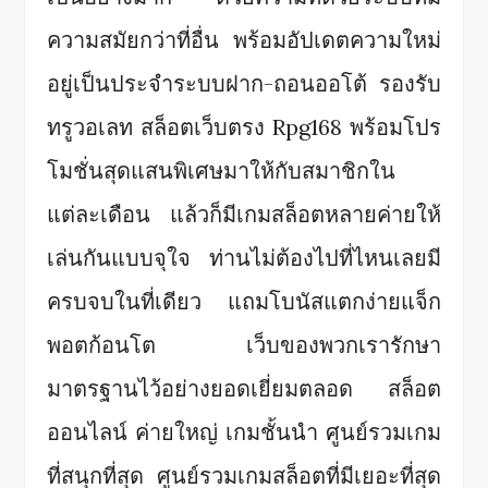
ความสมัยกว่าที่อื่น พร้อมอัปเดตความใหม่
อยู่เป็นประจำระบบฝาก-ถอนออโต้ รองรับ
ทรูวอเลท สล็อตเว็บตรง Rpg168 พร้อมโปร
โมชั่นสุดแสนพิเศษมาให้กับสมาชิกใน
แต่ละเดือน แล้วก็มีเกมสล็อตหลายค่ายให้
เล่นกันแบบจุใจ ท่านไม่ต้องไปที่ไหนเลยมี
ครบจบในที่เดียว แถมโบนัสแตกง่ายแจ็ก
พอตก้อนโต เว็บของพวกเรารักษา
มาตรฐานไว้อย่างยอดเยี่ยมตลอด สล็อต
ออนไลน์ ค่ายใหญ่ เกมชั้นนำ ศูนย์รวมเกม
ที่สนุกที่สุด ศูนย์รวมเกมสล็อตที่มีเยอะที่สุด