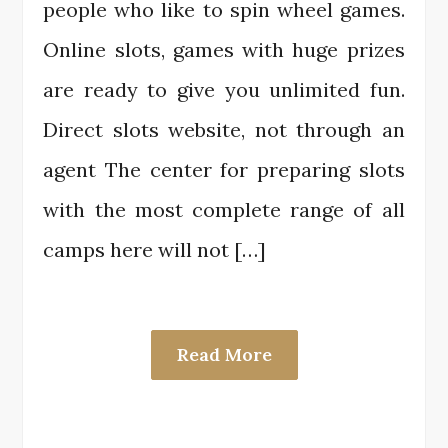
people who like to spin wheel games.
Online slots, games with huge prizes
are ready to give you unlimited fun.
Direct slots website, not through an
agent The center for preparing slots
with the most complete range of all
camps here will not […]
Read More