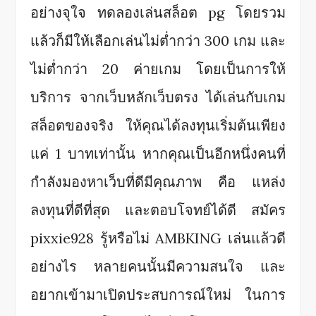
อย่างจุใจ ทดลองเล่นสล็อต pg โดยรวม
แล้วก็มีให้เลือกเล่นไม่ต่ำกว่า 300 เกม และ
ไม่ต่ำกว่า 20 ค่ายเกม โดยเป็นการให้
บริการ จากเว็บหลักเว็บตรง ได้เล่นกับเกม
สล็อตของจริง ให้คุณได้ลงทุนเริ่มต้นเพียง
แค่ 1 บาทเท่านั้น หากคุณเป็นอีกหนึ่งคนที่
กำลังมองหาเว็บที่ดีมีคุณภาพ คือ แหล่ง
ลงทุนที่ดีที่สุด และตอบโจทย์ได้ดี สมัคร
pixxie928 รู้หรือไม่ AMBKING เล่นแล้วดี
อย่างไร หลายคนนั้นมีความสนใจ และ
อยากเข้ามาเปิดประสบการณ์ใหม่ ในการ