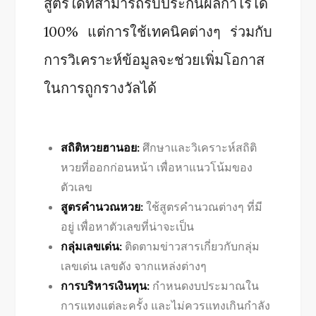
สูตรใดที่สามารถรับประกันผลกำไรได้
100% แต่การใช้เทคนิคต่างๆ ร่วมกับ
การวิเคราะห์ข้อมูลจะช่วยเพิ่มโอกาส
ในการถูกรางวัลได้
สถิติหวยฮานอย:
ศึกษาและวิเคราะห์สถิติ
หวยที่ออกก่อนหน้า เพื่อหาแนวโน้มของ
ตัวเลข
สูตรคำนวณหวย:
ใช้สูตรคำนวณต่างๆ ที่มี
อยู่ เพื่อหาตัวเลขที่น่าจะเป็น
กลุ่มเลขเด่น:
ติดตามข่าวสารเกี่ยวกับกลุ่ม
เลขเด่น เลขดัง จากแหล่งต่างๆ
การบริหารเงินทุน:
กำหนดงบประมาณใน
การแทงแต่ละครั้ง และไม่ควรแทงเกินกำลัง