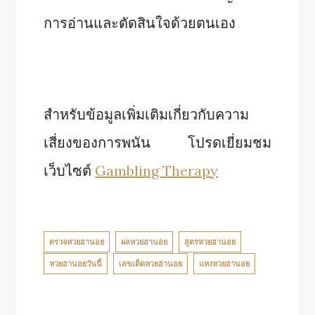
การอ่านและตัดสินใจด้วยตนเอง
สำหรับข้อมูลเพิ่มเติมเกี่ยวกับความ
เสี่ยงของการพนัน โปรดเยี่ยมชม
เว็บไซต์
Gambling Therapy
ตรวจหวยฮานอย
ผลหวยฮานอย
สูตรหวยฮานอย
หวยฮานอยวันนี้
เลขเด็ดหวยฮานอย
แทงหวยฮานอย