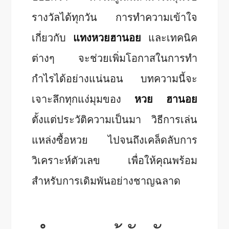
รางวัลได้ทุกวัน การทำความเข้าใจ
เกี่ยวกับ
แทงหวยฮานอย
และเทคนิค
ต่างๆ จะช่วยเพิ่มโอกาสในการทำ
กำไรได้อย่างแน่นอน บทความนี้จะ
เจาะลึกทุกแง่มุมของ
หวย ฮานอย
ตั้งแต่ประวัติความเป็นมา วิธีการเล่น
แหล่งซื้อหวย ไปจนถึงเคล็ดลับการ
วิเคราะห์ตัวเลข เพื่อให้คุณพร้อม
สำหรับการเดิมพันอย่างชาญฉลาด