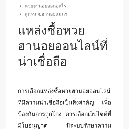
หวยฮานอยออกอะไร
สูตรหวยฮานอยแม่นๆ
แหล่งซื้อหวย
ฮานอยออนไลน์ที่
น่าเชื่อถือ
การเลือกแหล่งซื้อหวยฮานอยออนไลน์
ที่มีความน่าเชื่อถือเป็นสิ่งสำคัญ เพื่อ
ป้องกันการถูกโกง ควรเลือกเว็บไซต์ที่
มีใบอนุญาต มีระบบรักษาความ