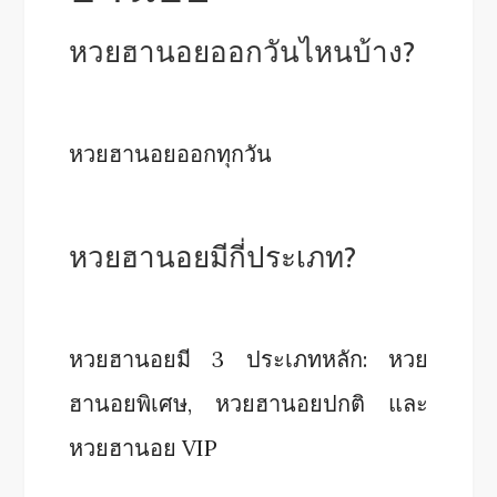
หวยฮานอยออกวันไหนบ้าง?
หวยฮานอยออกทุกวัน
หวยฮานอยมีกี่ประเภท?
หวยฮานอยมี 3 ประเภทหลัก: หวย
ฮานอยพิเศษ, หวยฮานอยปกติ และ
หวยฮานอย VIP