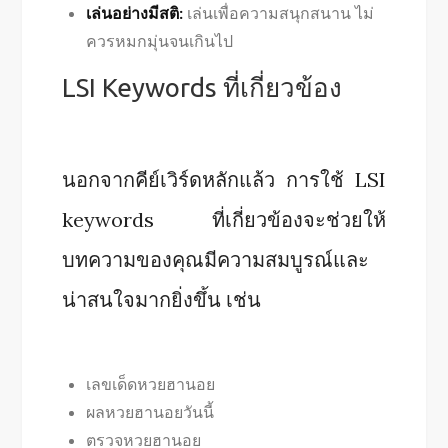
เล่นอย่างมีสติ:
เล่นเพื่อความสนุกสนาน ไม่
ควรหมกมุ่นจนเกินไป
LSI Keywords ที่เกี่ยวข้อง
นอกจากคีย์เวิร์ดหลักแล้ว การใช้ LSI
keywords ที่เกี่ยวข้องจะช่วยให้
บทความของคุณมีความสมบูรณ์และ
น่าสนใจมากยิ่งขึ้น เช่น
เลขเด็ดหวยฮานอย
ผลหวยฮานอยวันนี้
ตรวจหวยฮานอย