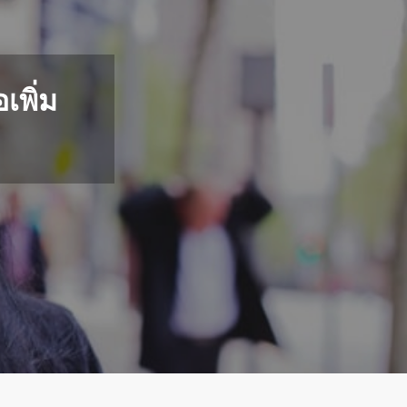
เพิ่ม