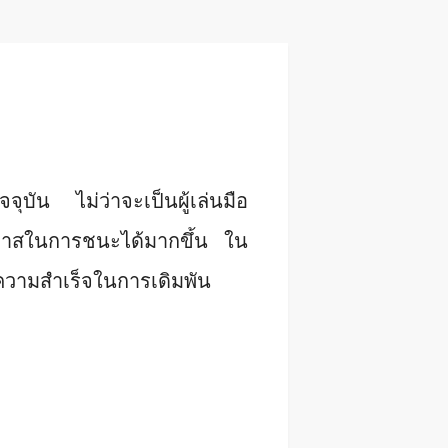
ุบัน ไม่ว่าจะเป็นผู้เล่นมือ
กาสในการชนะได้มากขึ้น ใน
บความสำเร็จในการเดิมพัน