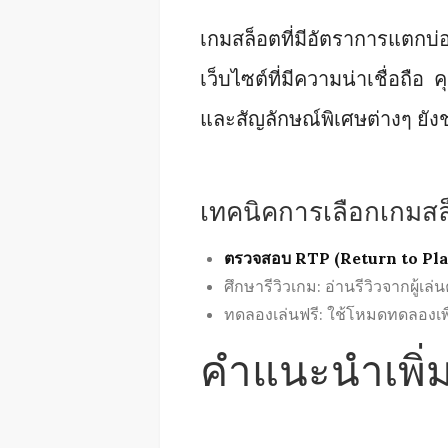
เกมสล็อตที่มีอัตราการแตกบ่
เว็บไซต์ที่มีความน่าเชื่อถือ
และสัญลักษณ์พิเศษต่างๆ ยัง
เทคนิคการเลือกเกมสล
ตรวจสอบ RTP (Return to Pla
ศึกษารีวิวเกม: อ่านรีวิวจากผู้เล่น
ทดลองเล่นฟรี: ใช้โหมดทดลองเพื
คำแนะนำเพิ่