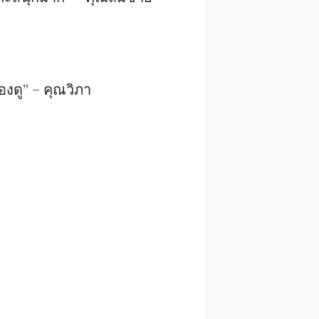
งดู” – คุณวิภา