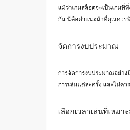
แม้ว่าเกมสล็อตจะเป็นเกมที่
กัน นี่คือคำแนะนำที่คุณควร
จัดการงบประมาณ
การจัดการงบประมาณอย่างมี
การเล่นแต่ละครั้ง และไม่ควรเ
เลือกเวลาเล่นที่เหมา