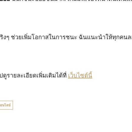
ูงจริงๆ ช่วยเพิ่มโอกาสในการชนะ ฉันแนะนำให้ทุกคนลอ
ดูรายละเอียดเพิ่มเติมได้ที่
เว็บไซต์นี้
ออนไลน์