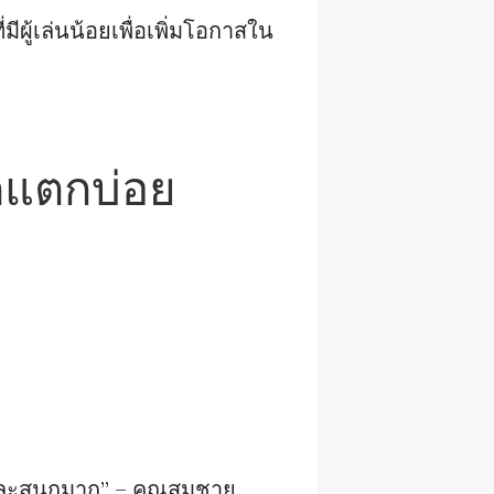
ู้เล่นน้อยเพื่อเพิ่มโอกาสใน
อตแตกบ่อย
้นและสนุกมาก” – คุณสมชาย