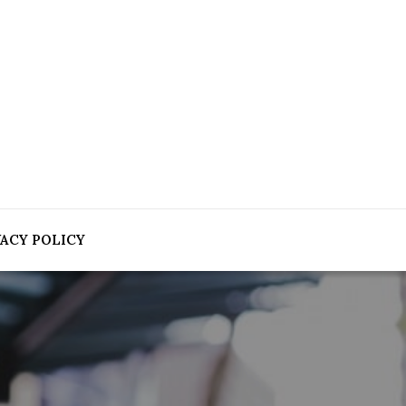
VACY POLICY