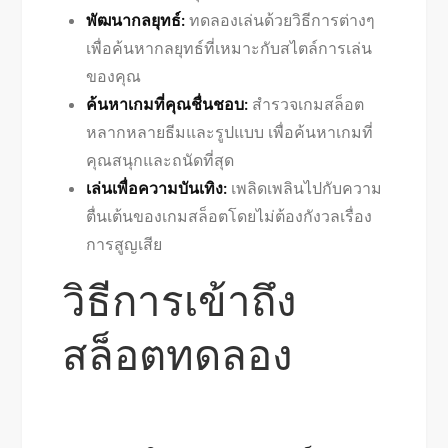
พัฒนากลยุทธ์:
ทดลองเล่นด้วยวิธีการต่างๆ
เพื่อค้นหากลยุทธ์ที่เหมาะกับสไตล์การเล่น
ของคุณ
ค้นหาเกมที่คุณชื่นชอบ:
สำรวจเกมสล็อต
หลากหลายธีมและรูปแบบ เพื่อค้นหาเกมที่
คุณสนุกและถนัดที่สุด
เล่นเพื่อความบันเทิง:
เพลิดเพลินไปกับความ
ตื่นเต้นของเกมสล็อตโดยไม่ต้องกังวลเรื่อง
การสูญเสีย
วิธีการเข้าถึง
สล็อตทดลอง