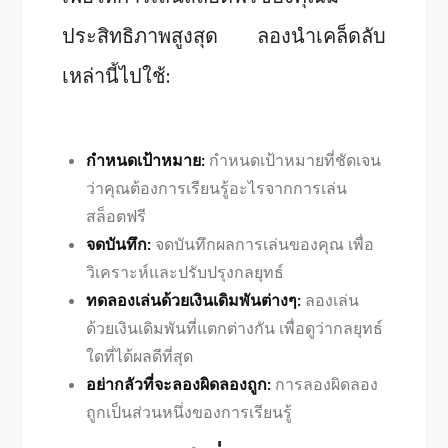
ประสิทธิภาพสูงสุด ลองนำเคล็ดลับ
เหล่านี้ไปใช้:
กำหนดเป้าหมาย:
กำหนดเป้าหมายที่ชัดเจน
ว่าคุณต้องการเรียนรู้อะไรจากการเล่น
สล็อตฟรี
จดบันทึก:
จดบันทึกผลการเล่นของคุณ เพื่อ
วิเคราะห์และปรับปรุงกลยุทธ์
ทดลองเล่นด้วยเงินเดิมพันต่างๆ:
ลองเล่น
ด้วยเงินเดิมพันที่แตกต่างกัน เพื่อดูว่ากลยุทธ์
ใดที่ได้ผลดีที่สุด
อย่ากลัวที่จะลองผิดลองถูก:
การลองผิดลอง
ถูกเป็นส่วนหนึ่งของการเรียนรู้