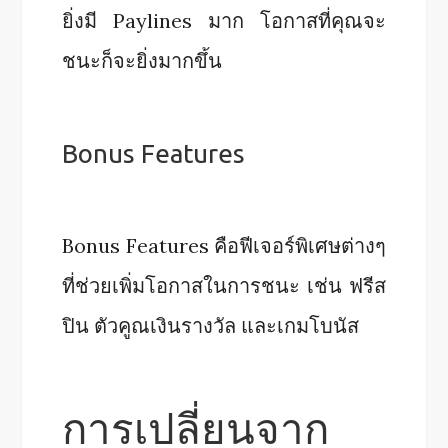
ยิ่งมี Paylines มาก โอกาสที่คุณจะ
ชนะก็จะยิ่งมากขึ้น
Bonus Features
Bonus Features คือฟีเจอร์พิเศษต่างๆ
ที่ช่วยเพิ่มโอกาสในการชนะ เช่น ฟรีส
ปิน ตัวคูณเงินรางวัล และเกมโบนัส
การเปลี่ยนจาก