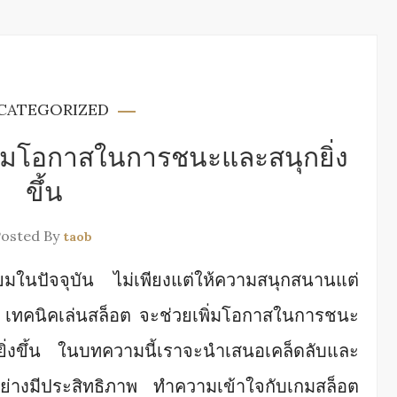
CATEGORIZED
เพิ่มโอกาสในการชนะและสนุกยิ่ง
ขึ้น
osted By
taob
ิยมในปัจจุบัน ไม่เพียงแต่ให้ความสนุกสนานแต่
ใจ เทคนิคเล่นสล็อต จะช่วยเพิ่มโอกาสในการชนะ
ิ่งขึ้น ในบทความนี้เราจะนำเสนอเคล็ดลับและ
้อย่างมีประสิทธิภาพ ทำความเข้าใจกับเกมสล็อต