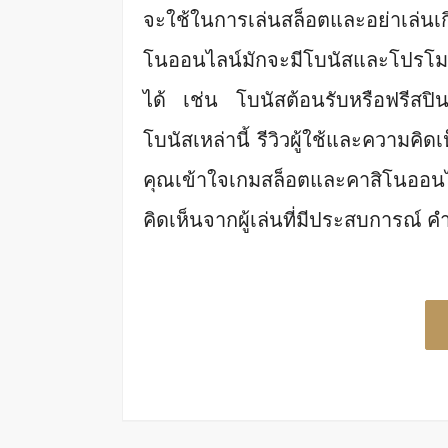
จะใช้ในการเล่นสล็อตและอย่าเล่นเ
โนออนไลน์มักจะมีโบนัสและโปรโมช
ได้ เช่น โบนัสต้อนรับหรือฟรีสปิน
โบนัสเหล่านี้ รีวิวผู้ใช้และความคิด
คุณเข้าใจเกมสล็อตและคาสิโนออนไลน
คิดเห็นจากผู้เล่นที่มีประสบการณ์ 