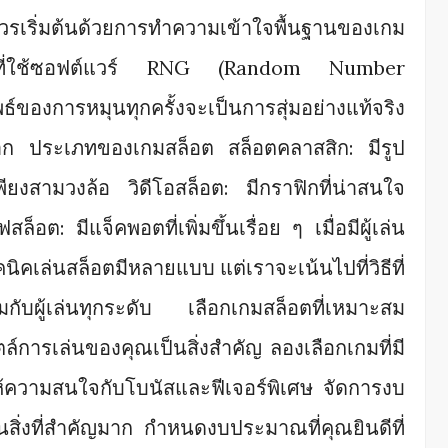
าควรเริ่มต้นด้วยการทำความเข้าใจพื้นฐานของเกม
กมที่ใช้ซอฟต์แวร์ RNG (Random Number
์ของการหมุนทุกครั้งจะเป็นการสุ่มอย่างแท้จริง
งยาก ประเภทของเกมสล็อต สล็อตคลาสสิก: มีรูป
พียงสามวงล้อ วิดีโอสล็อต: มีกราฟิกที่น่าสนใจ
อต: มีแจ็คพอตที่เพิ่มขึ้นเรื่อย ๆ เมื่อมีผู้เล่น
ทคนิคเล่นสล็อตมีหลายแบบ แต่เราจะเน้นไปที่วิธีที่
กับผู้เล่นทุกระดับ เลือกเกมสล็อตที่เหมาะสม
์การเล่นของคุณเป็นสิ่งสำคัญ ลองเลือกเกมที่มี
ให้ความสนใจกับโบนัสและฟีเจอร์พิเศษ จัดการงบ
สิ่งที่สำคัญมาก กำหนดงบประมาณที่คุณยินดีที่