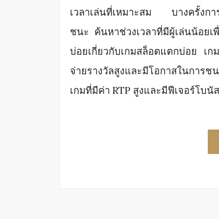
เวลาเล่นที่เหมาะสม บางครั้งการ
ชนะ ค้นหาช่วงเวลาที่มีผู้เล่นน้อย
บ่อยเกี่ยวกับเกมสล็อตแตกบ่อย เก
จ่ายรางวัลสูงและมีโอกาสในการชน
เกมที่มีค่า RTP สูงและมีฟีเจอร์โบนั