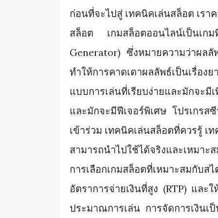
ก่อนที่จะไปสู่ เทคนิคเล่นสล็อต เร
สล็อต เกมสล็อตออนไลน์เป็นเ
Generator) ซึ่งหมายความว่าผลลัพธ
ทำให้การคาดเดาผลลัพธ์เป็นเรื่อ
แบบการเล่นที่เรียบง่ายและมักจะมีเ
และมักจะมีฟีเจอร์พิเศษ โปรเกรสซีฟสล็
เข้าร่วม เทคนิคเล่นสล็อตที่ควรรู้ เ
สามารถนำไปใช้ได้จริงและเหมาะสม
การเลือกเกมสล็อตที่เหมาะสมกับสไตล
อัตราการจ่ายเงินที่สูง (RTP) และ
ประมาณการเล่น การจัดการเงินเป็น