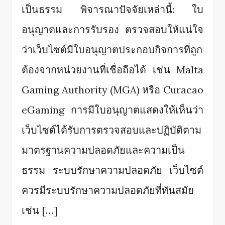
เป็นธรรม พิจารณาปัจจัยเหล่านี้: ใบ
อนุญาตและการรับรอง ตรวจสอบให้แน่ใจ
ว่าเว็บไซต์มีใบอนุญาตประกอบกิจการที่ถูก
ต้องจากหน่วยงานที่เชื่อถือได้ เช่น Malta
Gaming Authority (MGA) หรือ Curacao
eGaming การมีใบอนุญาตแสดงให้เห็นว่า
เว็บไซต์ได้รับการตรวจสอบและปฏิบัติตาม
มาตรฐานความปลอดภัยและความเป็น
ธรรม ระบบรักษาความปลอดภัย เว็บไซต์
ควรมีระบบรักษาความปลอดภัยที่ทันสมัย
เช่น […]