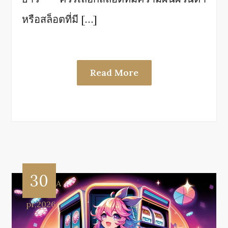
หรือสล็อตที่มี […]
Read More
30
A
pr,2026