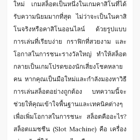
ใหม่ เกมสล็อตเป็นหนึ่งในเกมคาสิโนที่ได้
รับความนิยมมากที่สุด ไม่ว่าจะเป็นในคาสิ
โนจริงหรือคาสิโนออนไลน์ ด้วยรูปแบบ
การเล่นที่เรียบง่าย กราฟิกที่สวยงาม และ
โอกาสในการชนะรางวัลใหญ่ ทำให้สล็อต
กลายเป็นเกมโปรดของนักเสี่ยงโชคหลาย
คน หากคุณเป็นมือใหม่และกำลังมองหาวิธี
การเล่นสล็อตอย่างถูกต้อง บทความนี้จะ
ช่วยให้คุณเข้าใจพื้นฐานและเทคนิคต่างๆ
เพื่อเพิ่มโอกาสในการชนะ สล็อตคืออะไร?
สล็อตแมชชีน (Slot Machine) คือ เครื่อง