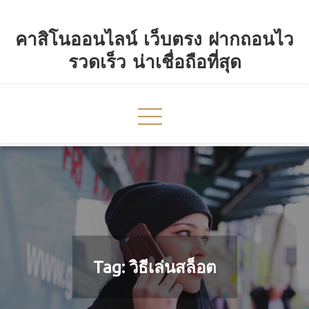
Skip
to
คาสิโนออนไลน์ เว็บตรง ฝากถอนไว
content
รวดเร็ว น่าเชื่อถือที่สุด
Tag:
วิธีเล่นสล็อต