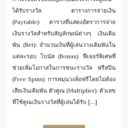
ได้รับรางวัล ตารางการจ่ายเงิน
(Paytable): ตารางที่แสดงอัตราการจ่าย
เงินรางวัลสำหรับสัญลักษณ์ต่างๆ เงินเดิม
พัน (Bet): จำนวนเงินที่ผู้เล่นวางเดิมพันใน
แต่ละรอบ โบนัส (Bonus): ฟีเจอร์พิเศษที่
ช่วยเพิ่มโอกาสในการชนะรางวัล ฟรีสปิน
(Free Spins): การหมุนวงล้อฟรีโดยไม่ต้อง
เสียเงินเดิมพัน ตัวคูณ (Multiplier): ตัวเลข
ที่ใช้คูณเงินรางวัลที่ผู้เล่นได้รับ […]