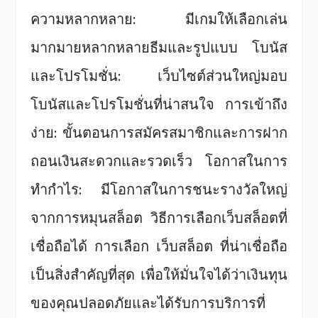
ความหลากหลาย: มีเกมให้เลือกเล่น
มากมายหลากหลายธีมและรูปแบบ โบนัส
และโปรโมชั่น: เว็บไซต์ส่วนใหญ่มอบ
โบนัสและโปรโมชั่นที่น่าสนใจ การเข้าถึง
ง่าย: ขั้นตอนการสมัครสมาชิกและการฝาก
ถอนเงินสะดวกและรวดเร็ว โอกาสในการ
ทำกำไร: มีโอกาสในการชนะรางวัลใหญ่
จากการหมุนสล็อต วิธีการเลือกเว็บสล็อตที่
เชื่อถือได้ การเลือก เว็บสล็อต ที่น่าเชื่อถือ
เป็นสิ่งสำคัญที่สุด เพื่อให้มั่นใจได้ว่าเงินทุน
ของคุณปลอดภัยและได้รับการบริการที่