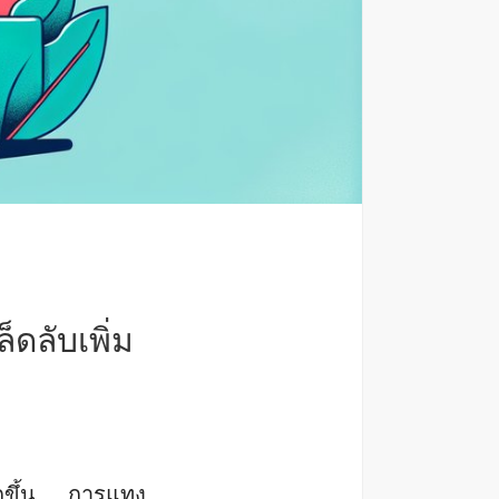
ดลับเพิ่ม
มากขึ้น การแทง