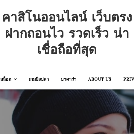
คาสิโนออนไลน์ เว็บตรง
ฝากถอนไว รวดเร็ว น่า
เชื่อถือที่สุด
สล็อต
เกมยิงปลา
บาคาร่า
ABOUT US
PRI