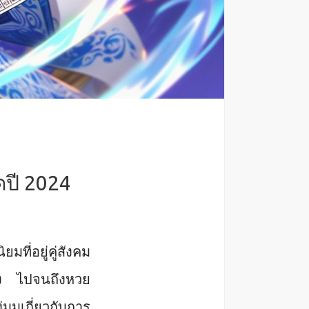
ดปี 2024
ี่อยู่คู่สังคม
ั้ง ไปจนถึงหวย
มุมเกี่ยวกับการ