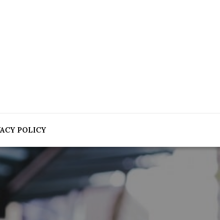
VACY POLICY