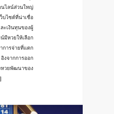
อนไลน์ส่วนใหญ่
ไซต์ที่น่าเชื่อ
ละเงินทุนของผู้
มีหวยให้เลือก
าการจ่ายที่แตก
: อิงจากการออก
องหวยพัฒนาของ
]