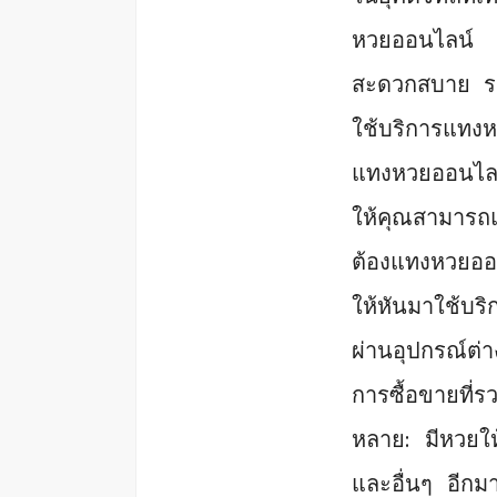
หวยออนไลน์ ก็
สะดวกสบาย รวด
ใช้บริการแทง
แทงหวยออนไลน์
ให้คุณสามารถ
ต้องแทงหวยออนไ
ให้หันมาใช้บร
ผ่านอุปกรณ์ต่
การซื้อขายที่
หลาย: มีหวยให
และอื่นๆ อีกมา