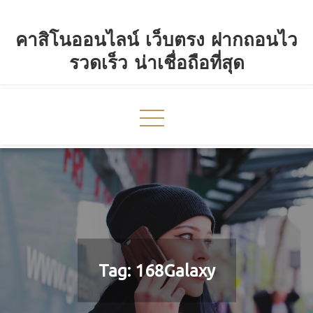
Skip
to
คาสิโนออนไลน์ เว็บตรง ฝากถอนไว
content
รวดเร็ว น่าเชื่อถือที่สุด
Tag:
168Galaxy