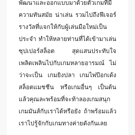
พัฒนาและออกแบบมาด้วยตัวเกมที่มี
ความทันสมัย น่าเล่น รวมไปถึงฟีเจอร์
รางวัลที่แจกให้กับผู้เล่นมือใหม่เป็น
ประจำ ทำให้หลายท่านที่ได้เข้ามาเล่น
ซุปเปอร์สล็อต สุดแสนประทับใจ
เพลิดเพลินไปกับเกมหลายอารมณ์ ไม่
ว่าจะเป็น เกมยิงปลา เกมไพ่ป๊อกเด้ง
สล็อตแมชชีน หรือเกมอื่นๆ เป็นต้น
แล้วคุณละพร้อมที่จะท้าลองเกมสนุก
เกมมันส์กับเราได้หรือยัง ถ้าพร้อมแล้ว
เราไปรู้จักกับเกมทางค่ายดังกันเลย