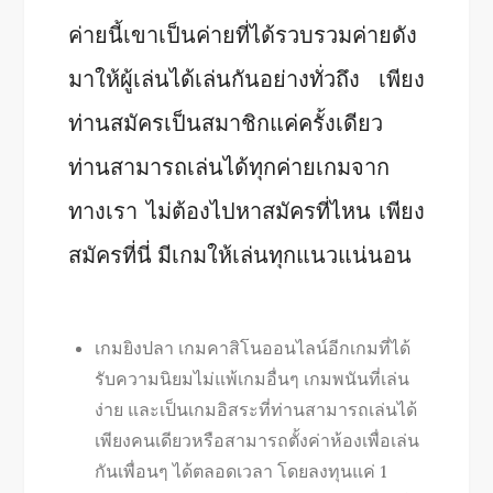
ค่ายนี้เขาเป็นค่ายที่ได้รวบรวมค่ายดัง
มาให้ผู้เล่นได้เล่นกันอย่างทั่วถึง เพียง
ท่านสมัครเป็นสมาชิกแค่ครั้งเดียว
ท่านสามารถเล่นได้ทุกค่ายเกมจาก
ทางเรา ไม่ต้องไปหาสมัครที่ไหน เพียง
สมัครที่นี่ มีเกมให้เล่นทุกแนวแน่นอน
เกมยิงปลา เกมคาสิโนออนไลน์อีกเกมที่ได้
รับความนิยมไม่แพ้เกมอื่นๆ เกมพนันที่เล่น
ง่าย และเป็นเกมอิสระที่ท่านสามารถเล่นได้
เพียงคนเดียวหรือสามารถตั้งค่าห้องเพื่อเล่น
กันเพื่อนๆ ได้ตลอดเวลา โดยลงทุนแค่ 1