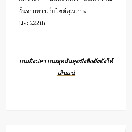
อั้นจากทางเว็บไซต์คุณภาพ
Live222th
เกมยิงปลา เกมสุดมันสุดปังยิงดังดังได้
เงินแน่