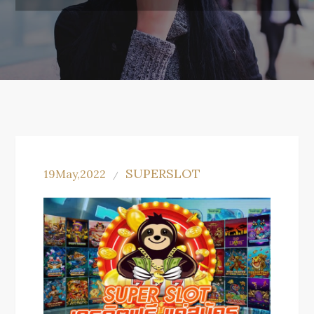
SUPERSLOT
19
May,2022